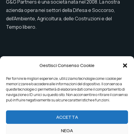
G&G Partners è una società nata nel 2008. La nostra
azienda opera nei settori della Difesa e Soccorso,
dell’Ambiente, Agricoltura, delle Costruzioni e del
Tempo libero.
Menu
Gestisci Consenso Cookie
Azienda
Gamma pezzi speciali
Per fornire le migliori esperienze, utilizziamo tecnologie come i cookie per
Condotte di
News
memorizzare e/o accedere alle informazioni del dispositivo. Il consenso a
queste tecnologie ci permetterà di elaborare dati come il comportamento di
ventilazione
Contatti
navigazione o ID unici su questo sito. Non acconsentire o ritirare il consenso
può influire negativamente su alcune caratteristiche e funzioni.
Sistemi di giunzione
ACCETTA
2023 G&G Partners. Tutti i diritti riservati.
NEGA