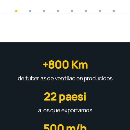
+
800
 Km
de tuberías de ventilación producidos
22
 paesi
a los que exportamos
50
0
 m/h