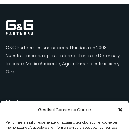
G&G Partners es una sociedad fundada en 2008.
Nuestra empresa opera en los sectores de Defensa y
Rescate, Medio Ambiente, Agricultura, Construcción y
Ocio.
Menú
Gestisci Consenso Cookie
Empresa
Línea componentes
especiales
Per fornire le migliori esperienze, utilizziamo tecnologie come i cookie per
Conductos de
memorizzare e/o accedere alle informazioni del dispositivo. Il consenso a